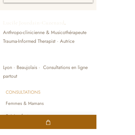
-
Lucile Jourdain
Cuzenard
.
Anthropo-clinicienne & Musicothérapeute
Trauma-Informed Therapist · Autrice
Lyon · Beaujolais · Consultations en ligne
partout
CONSULTATIONS
Femmes & Mamans
Suivi enfants
Sessions Ô Féminin