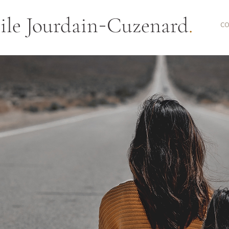
-
ile Jourdain
Cuzenard
.
CO