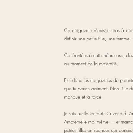
Ce magazine n'existait pas à mon
définir une petite fille, une femm
Confrontées à cette nébuleuse, des 
au moment de la maternité.
Exit donc les magazines de parenta
que tu portes vraiment. Non. Ce don
manque et ta force.
Je suis Lucile Jourdain-Cuzenard. A
Amaternelle moi-même — et maman d
petites filles en séances qui port