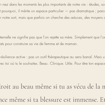
on nez dans les moments les plus importants de notre vie : études,
'est pourquoi, il mérite un espace particulier — pas dramatique ; par
ur notre sort, mais que parfois on cherche des astuces, des moyens 
 amaternelle ne signifie pas que l'on rejette sa mère. Simplement que 
uats pour construire sa vie de femme et de maman.
ilience active : pas un outil thérapeutique au sens banal. Mais un b
avec toi où tu le souhaites. Beau. Clinique. Utile. Pour être ton esp
droit au beau même si tu as vécu de la 
gance même si ta blessure est immense. E