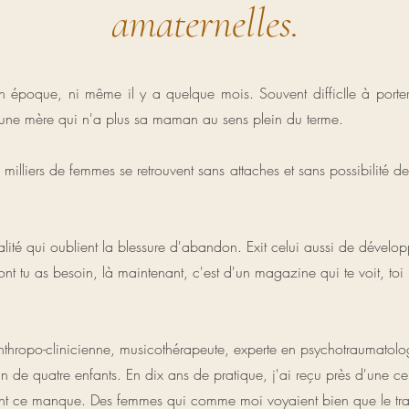
amaternelles.
 époque, ni même il y a quelque mois. Souvent difficIle à porter
e, une mère qui n'a plus sa maman au sens plein du terme.
milliers de femmes se retrouvent sans attaches et sans possibilité d
lité qui oublient la blessure d'abandon. Exit celui aussi de dévelo
t tu as besoin, là maintenant, c'est d'un magazine qui te voit, toi 
nthropo-clinicienne, musicothérapeute, experte en psychotraumatologie
e quatre enfants. En dix ans de pratique, j'ai reçu près d'une c
aient ce manque. Des femmes qui comme moi voyaient bien que le tra