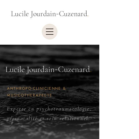
-
Lucile Jourdain
Cuzenard
.
-
Lucile Jourdain
Cuzenard
.
ANTHROPO-CLINICIENNE &
MUSICOTHERAPEUTE
Experte en psychotraumatologie,
périnatalité et soin relationnel.