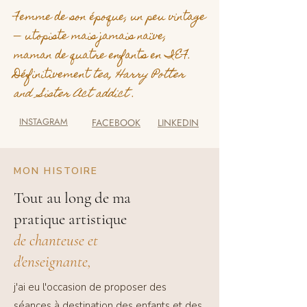
Femme de son époque, un peu vintage
— utopiste mais jamais naïve,
maman de quatre enfants en IEF.
Définitivement
tea, Harry Potter
and Sister Act addict
.
INSTAGRAM
FACEBOOK
LINKEDIN
MON HISTOIRE
Tout au long de ma
pratique artistique
de
chanteuse et
d'enseignante,
j'ai eu l'occasion de proposer des
séances à destination des enfants et des