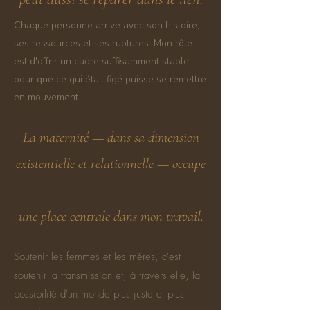
Chaque personne arrive avec son histoire,
ses ressources et ses ruptures. Mon rôle
est d'offrir un cadre suffisamment
stable
pour que ce qui était figé puisse se remettre
en mouvement.
La maternité — dans sa dimension
existentielle et relationnelle — occupe
une place centrale dans mon travail.
Soutenir les femmes et les mères, c'est
soutenir la transmission et, à travers elle, la
possibilité d'un monde plus juste et plus