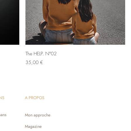
The HELP. N°02
Precio
35,00 €
NS
A PROPOS
ans
Mon approche
Magazine