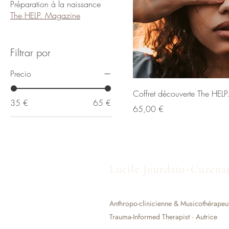
Préparation à la naissance
The HELP. Magazine
Filtrar por
Precio
Coffret découverte The HEL
35 €
65 €
Precio
65,00 €
-
Lucile Jourdain
Cuzena
Anthropo-clinicienne & Musicothérapeu
Trauma-Informed Therapist · Autrice