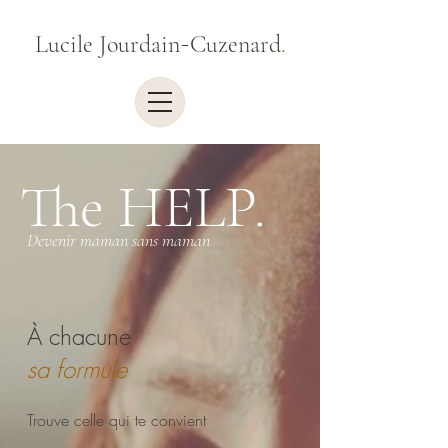
-
Lucile Jourdain
Cuzenard
.
The HELP.
Devenir maman sans maman
À chacune
sa formule
Trouve celle qui te convient