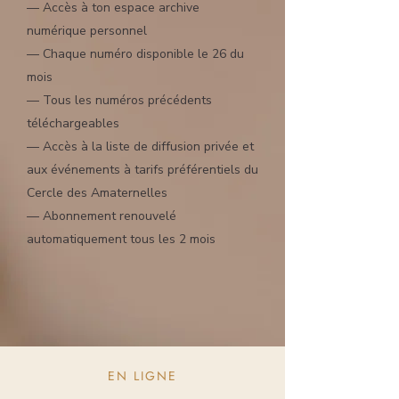
— Accès à ton espace archive
numérique personnel
— Chaque numéro disponible le 26 du
mois
— Tous les numéros précédents
téléchargeables
— Accès
à la liste de diffusion privée et
aux événements à tarifs préférentiels du
Cercle des Amaternelles
— Abonnement renouvelé
automatiquement tous les 2 mois
EN LIGNE