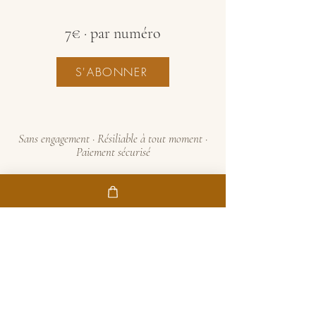
7€ · par numéro
S'ABONNER
Sans engagement · Résiliable à tout moment ·
Paiement sécurisé
JE TE REPONDS.
Questions fréquentes
Quand paraît chaque
numéro ?