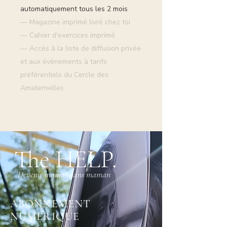
automatiquement tous les 2 mois
— Magazine imprimé livré chez toi
— Cahier d'exercices imprimé
— Accès à la liste de diffusion privée
et aux évènements à tarifs
préférentiels du Cercle des
Amaternelles
The HELP.
Devenir maman sans maman
ABONNEMENT
NUMERIQUE