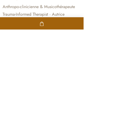
Anthropo-clinicienne & Musicothérapeute
Trauma-Informed Therapist · Autrice
Lyon · Beaujolais · Consultations en ligne
partout
CONSULTATIONS
Femmes & Mamans
Suivi enfants
Sessions Ô Féminin
Entreprises
A PROPOS