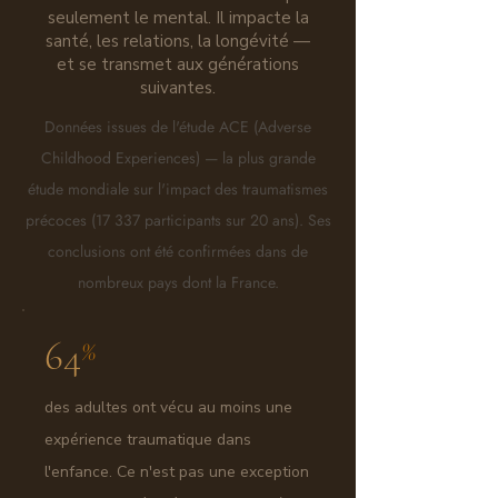
seulement le mental. Il impacte la
santé, les relations, la longévité —
et se transmet aux générations
suivantes.
Données issues de l'étude ACE (Adverse
Childhood Experiences) — la plus grande
étude mondiale sur l'impact des traumatismes
précoces (17 337 participants sur 20 ans). Ses
conclusions ont été confirmées dans de
nombreux pays dont la France.
64
%
des adultes ont vécu au moins une
expérience traumatique dans
l'enfance. Ce n'est pas une exception