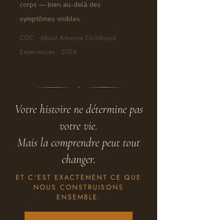
corps — bien au-delà des
symptômes visibles.
CDC · About Adverse Childhood
Experiences · 2024
Votre histoire ne détermine pas
votre vie.
Mais la comprendre peut tout
changer.
ET C'EST EXACTEMENT CE QUE
NOUS CONSTRUISONS
ENSEMBLE.