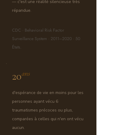
— c'est une réalité silencieuse très
répandue.
CDC · Behavioral Risk Factor
Surveillance System · 2011–2020 · 50
États.
ans
20
d'espérance de vie en moins pour les
personnes ayant vécu 6
traumatismes précoces ou plus,
comparées à celles qui n'en ont vécu
aucun.