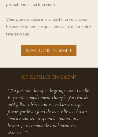
probablement au bon endroit.
Vous pouvez aussi me contacter si vous avez
besoin de poser une question
avant de prendre
rendez-vous.
TRAVAILLONS ENSEMBLE
CE QU'ELLES EN DISENT
" J'ai fait une thérapie de groupe avec Lucille.
Et ça m'a complètement changée, j'ai réalisée
qu'il fallait libérer toutes ces blessures que
j'avais gardé au fond de moi. Elle a été d'un
énorme soutien, disponible quand on a
besoin. Je recommande totalement ces
séances !! "