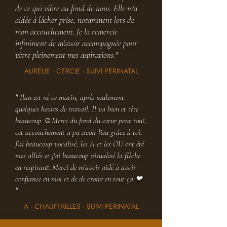
de ce qui vibre au fond de nous. Elle m'a
aidée à lâcher prise, notamment lors de
mon accouchement. Je la remercie
infiniment de m'avoir accompagnée pour
vivre pleinement mes aspirations.
"
AURELIE · CERCIE · SUIVI PERINATAL
"
Ilan est né ce matin, après seulement
quelques heures de travail. Il va bien et tète
beaucoup ☺Merci du fond du cœur pour tout,
cet accouchement a pu avoir lieu grâce à toi.
J'ai beaucoup vocalisé, les A et les OU ont été
mes alliés et j'ai beaucoup visualisé la flèche
en respirant. Merci de m'avoir aidé à avoir
confiance en moi et de de croire en tout ça ❤
"
A · CHAUFFAILLES · SUIVI PERINATAL