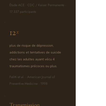
Étude ACE · CDC / Kaiser Permanente ·
17 337 participants
12
x
plus de risque de dépression,
addictions et tentatives de suicide
chez les adultes ayant vécu 4
traumatismes précoces ou plus.
Felitti et al. · American Journal of
Preventive Medicine · 1998
Transmission