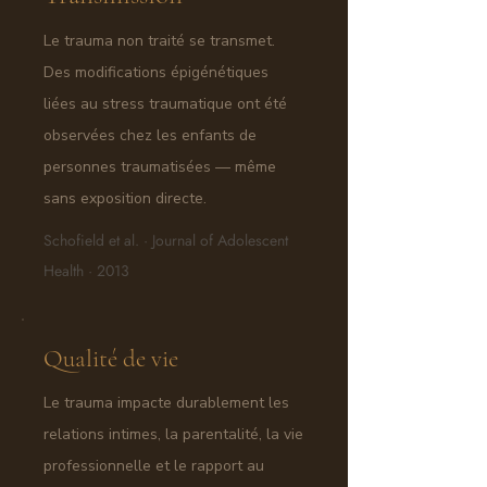
Le trauma non traité se transmet.
Des modifications épigénétiques
liées au stress traumatique ont été
observées chez les enfants de
personnes traumatisées — même
sans exposition directe.
Schofield et al. · Journal of Adolescent
Health · 2013
Qualité de vie
Le trauma impacte durablement les
relations intimes, la parentalité, la vie
professionnelle et le rapport au