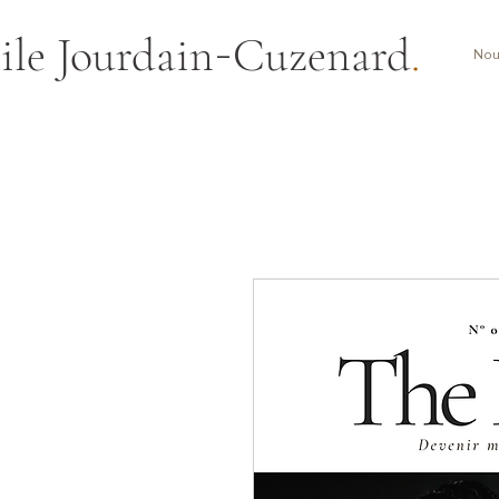
-
ile Jourdain
Cuzenard
.
Nou