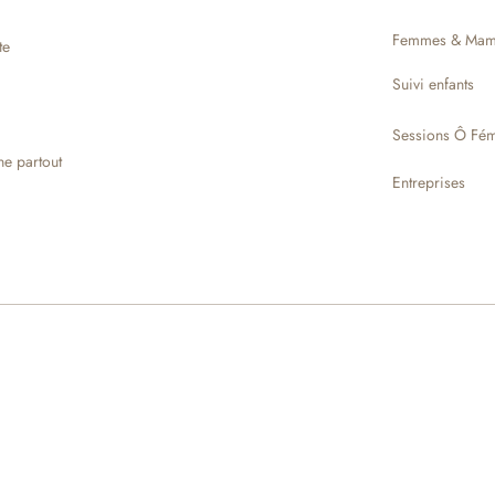
Femmes & Mam
te
Suivi enfants
Sessions Ô Fém
ne partout
Entreprises