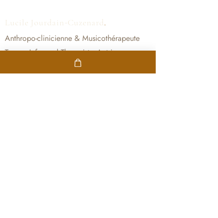
-
Lucile Jourdain
Cuzenard
.
Anthropo-clinicienne & Musicothérapeute
Trauma-Informed Therapist · Autrice
Lyon · Beaujolais · Consultations en ligne
partout
CONSULTATIONS
Femmes & Mamans
Suivi enfants
Sessions Ô Féminin
Entreprises